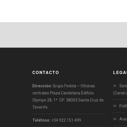
CONTACTO
LEGA
Dirección:
Grupo Fedola – Oficinas
Sist
centrales Plaza Candelaria Edificio
(Canal 
Olympo 28, 1º. CP: 38003 Santa Cruz de
Polí
Tenerife
Avis
Teléfono:
+34 922 151 499