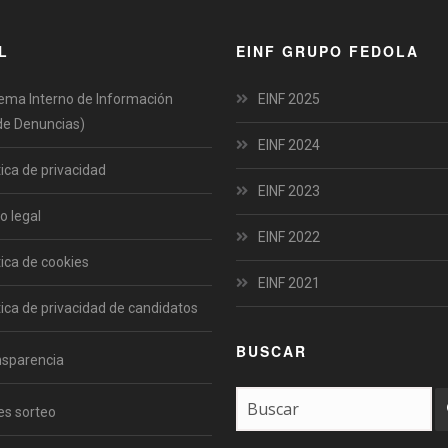
L
EINF GRUPO FEDOLA
ema Interno de Información
EINF 2025
de Denuncias)
EINF 2024
tica de privacidad
EINF 2023
o legal
EINF 2022
tica de cookies
EINF 2021
tica de privacidad de candidatos
BUSCAR
nsparencia
es sorteo