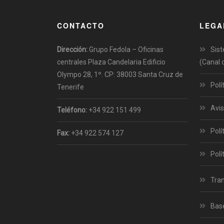
CONTACTO
LEGA
Dirección:
Grupo Fedola – Oficinas
Sist
centrales Plaza Candelaria Edificio
(Canal 
Olympo 28, 1º. CP: 38003 Santa Cruz de
Polí
Tenerife
Avis
Teléfono:
+34 922 151 499
Polí
Fax:
+34 922 574 127
Polí
Tra
Bas