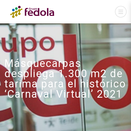
Másquecarpas
despliega 1.300 m2 de
tarima para el histórico
‘Carnaval Virtual’ 2021