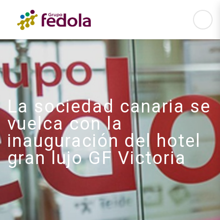
La sociedad canaria se
vuelca con la
inauguración del hotel
gran lujo GF Victoria