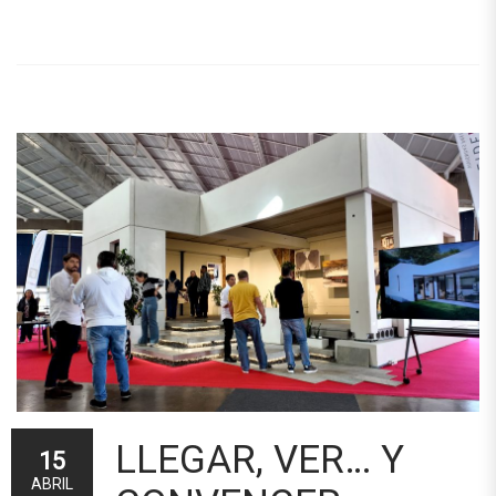
LLEGAR, VER… Y
15
ABRIL