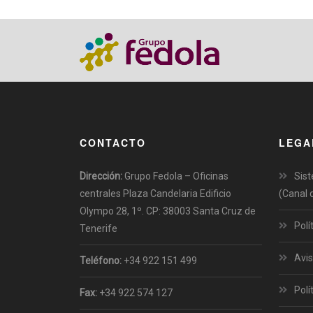
CONTACTO
LEGA
Dirección:
Grupo Fedola – Oficinas
Sist
centrales Plaza Candelaria Edificio
(Canal 
Olympo 28, 1º. CP: 38003 Santa Cruz de
Polí
Tenerife
Avis
Teléfono:
+34 922 151 499
Polí
Fax:
+34 922 574 127