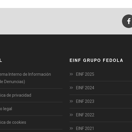
L
EINF GRUPO FEDOLA
ema Interno de Información
EINF 2025
de Denuncias)
EINF 2024
tica de privacidad
EINF 2023
o legal
EINF 2022
tica de cookies
EINF 2021