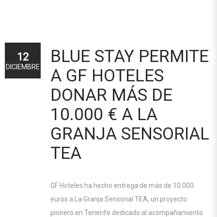
BLUE STAY PERMITE
12
DICIEMBRE
A GF HOTELES
DONAR MÁS DE
10.000 € A LA
GRANJA SENSORIAL
TEA
GF Hoteles ha hecho entrega de más de 10.000
euros a La Granja Sensorial TEA, un proyecto
pionero en Tenerife dedicado al acompañamiento