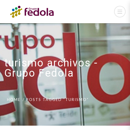
turismo archivos -
Grupo Fedola
HOME
POSTS TAGGED “TURISMO”