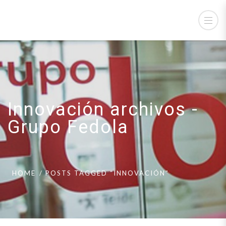
Innovación archivos -
Grupo Fedola
HOME
POSTS TAGGED “INNOVACIÓN”