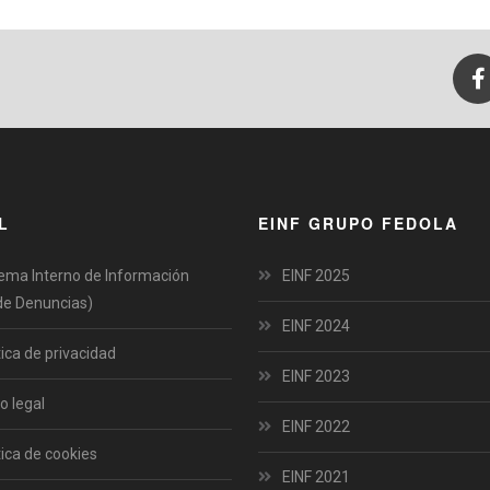
L
EINF GRUPO FEDOLA
ema Interno de Información
EINF 2025
de Denuncias)
EINF 2024
tica de privacidad
EINF 2023
o legal
EINF 2022
tica de cookies
EINF 2021