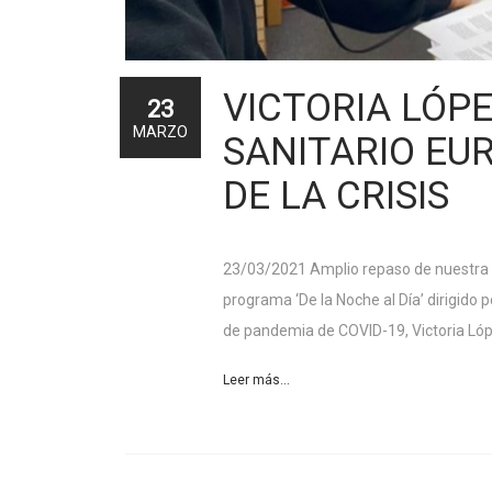
VICTORIA LÓP
23
MARZO
SANITARIO EUR
DE LA CRISIS
23/03/2021 Amplio repaso de nuestra pr
programa ‘De la Noche al Día’ dirigid
de pandemia de COVID-19, Victoria Lóp
Leer más...