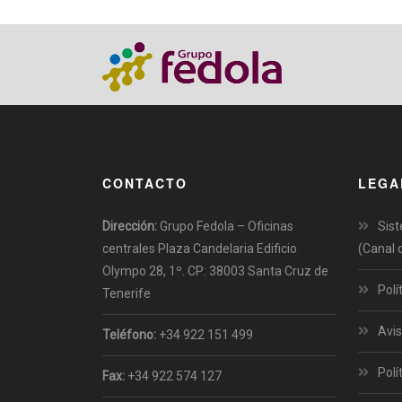
CONTACTO
LEGA
Dirección:
Grupo Fedola – Oficinas
Sist
centrales Plaza Candelaria Edificio
(Canal 
Olympo 28, 1º. CP: 38003 Santa Cruz de
Polí
Tenerife
Avis
Teléfono:
+34 922 151 499
Polí
Fax:
+34 922 574 127